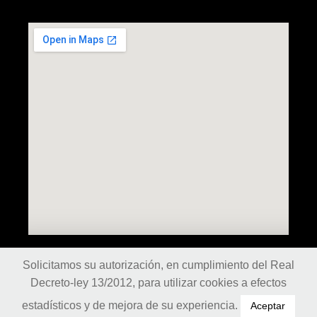
Solicitamos su autorización, en cumplimiento del Real
Síguenos
Decreto-ley 13/2012, para utilizar cookies a efectos
estadísticos y de mejora de su experiencia.
Aceptar
Política de cookies
|
Política de privacidad
|
Aviso legal