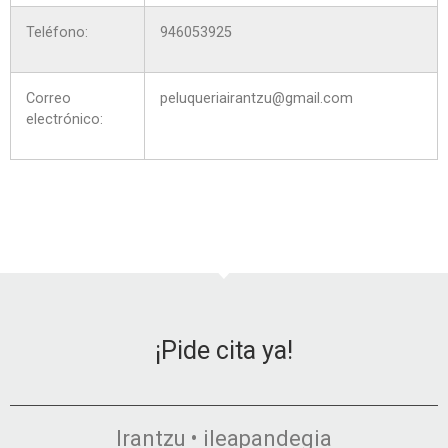
Teléfono:
946053925
Correo
peluqueriairantzu@gmail.com
electrónico:
¡Pide cita ya!
Irantzu • ileapandegia